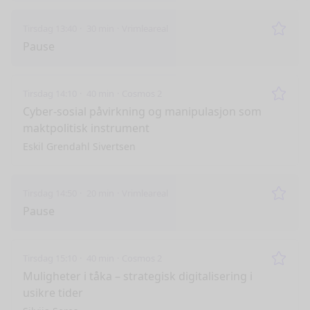
Tirsdag 13:40
30 min
Vrimleareal
Remo
Pause
Tirsdag 14:10
40 min
Cosmos 2
Remo
Cyber-sosial påvirkning og manipulasjon som
maktpolitisk instrument
Eskil Grendahl Sivertsen
Tirsdag 14:50
20 min
Vrimleareal
Remo
Pause
Tirsdag 15:10
40 min
Cosmos 2
Remo
Muligheter i tåka – strategisk digitalisering i
usikre tider