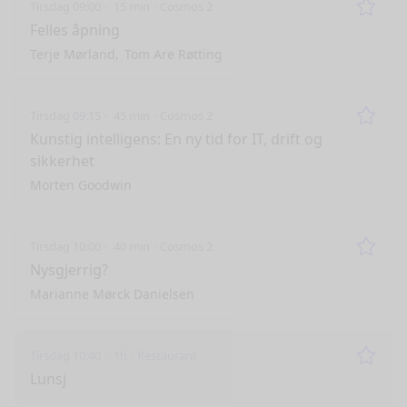
Tirsdag 09:00
15 min
Cosmos 2
Remo
Felles åpning
Terje Mørland
Tom Are Røtting
Tirsdag 09:15
45 min
Cosmos 2
Remo
Kunstig intelligens: En ny tid for IT, drift og
sikkerhet
Morten Goodwin
Tirsdag 10:00
40 min
Cosmos 2
Remo
Nysgjerrig?
Marianne Mørck Danielsen
Tirsdag 10:40
1h
Restaurant
Remo
Lunsj