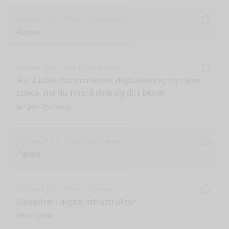
Tirsdag 11:40
20 min
Vrimleareal
Remo
Pause
Tirsdag 12:00
40 min
Cosmos 2
Remo
For å takle datamaskiner, digitalisering og cyber
space, må du forstå dine og ditt beste!
Jørgen Dyrhaug
Tirsdag 12:40
20 min
Vrimleareal
Remo
Pause
Tirsdag 13:00
40 min
Cosmos 2
Remo
Sikkerhet i digital infrastruktur
Olav Lysne